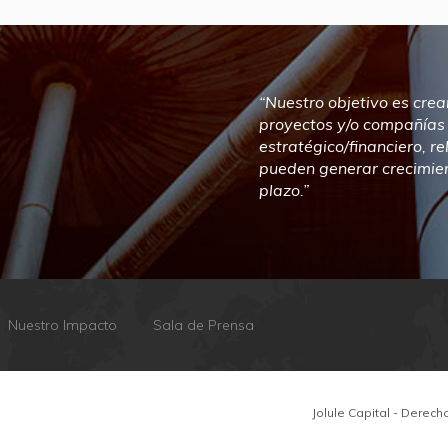
“Nuestro objetivo es cre
proyectos y/o compañías 
estratégico/financiero, r
pueden generar crecimien
plazo.”
Nuestro Impacto
Sala de Prensa
Jolule Capital - Derec